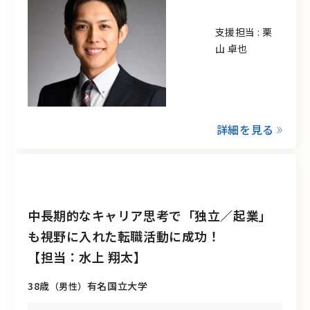
支援担当 : 栗
山 卓也
詳細を見る
中長期的なキャリア思考で「独立／起業」
も視野に入れた転職活動に成功！
【担当：水上 翔太】
38歳
有名国立大学
（男性）