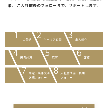
策、
ご入社前後のフォローまで、サポートします。
1
2
3
ご登録
キャリア面談
求人紹介
4
5
6
選考対策
応募
面接
7
8
内定・条件交渉
・
入社前準備・
長期
退職フォロー
フォロー