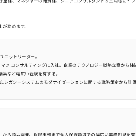
ーの守屋様、マネジャーの雑賀様、シニアコンサルタントの三浦様にイ
上が務めます。
NSユニットリーダー。
トーマツ コンサルティングに入社。企業のテクノロジー戦略立案からM&
の構築など幅広い経験を有する。
したレガシーシステムのモダナイゼーションに関する戦略策定から計
）から商品開発、保険事務まで個人保険領域での幅広い業務知見を有