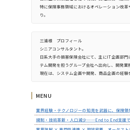
特に保険事務領域におけるオペレーション改革
り。
三浦様 プロフィール
シニアコンサルタント。
日系大手の損害保険会社にて、主にIT企画部門
テム開発を担うグループ会社へ出向し、開発業
現在は、システム企画や開発、商品企画の経験
MENU
業界経験・テクノロジーの知見を武器に、保険領
規制・技術革新・人口減少──End to End支
業界理解 × 専門性連携 × 現場密着。オーケス