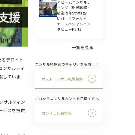
アビームコンサルテ
ィング（財務戦略・
構造改革Strategy
Unit）×フォルト
ナ スペシャルイン
タビューPart1
一覧を見る
あるデロイト
コンサル経験者のキャリアを解説！！
コンサルティ
献していま
ポストコンサル転職特集
これからコンサルタントを目指す方へ
たコンサルティン
ービスを提供
コンサル転職特集