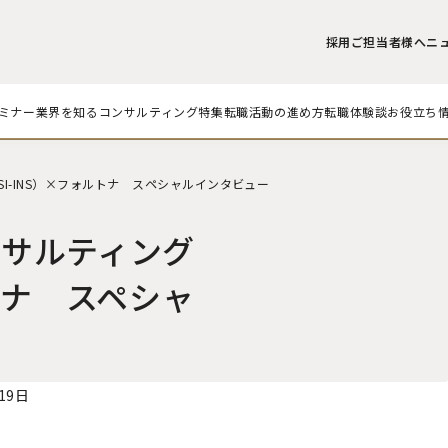
採用ご担当者様へ
ニ
ミナー
業界を知る
コンサルティング
特集
転職活動の
進め方
転職体験談
お役立ち
SI-INS）×フォルトナ スペシャルインタビュー
ンサルティング
ルトナ スペシャ
19日