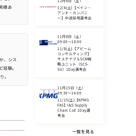
12月6日（土）
実績あ
12/6(土)【ベイン・
アンド・カンパニ
ー】中途採用選考会
11月8日（土）
09:00～18:00
11/8(土)【アビーム
コンサルティング】
サステナブルSCM戦
か、シス
略ユニット（SCS-
ど経験。
SU）1Day選考会
あり。
11月15日（土）
09:30～16:00
11/15(土)【KPMG
FAS】I&S Supply
Chain CoE 1Day選
考会
一覧を見る