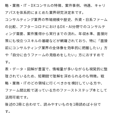
略・業務・IT・DXコンサルの特徴、案件事例、待遇、キャリ
アパスを体系的にまとめた業界研究決定本です。
コンサルティング業界の市場規模や歴史、外資・日系ファーム
の比較、アフターコロナにおけるDX・AI分野でのコンサルテ
ィング需要、案件獲得から実行までの流れ、年収水準、面接対
策にも役立つスキルの基礎などが網羅されており、特に「面接
前にコンサルティング業界の全体像を効率的に把握したい」方
や「自分に合うファームの見極めをしたい」方におすすめで
す。
表・データ・図解が豊富で、情報量が多いながらも視覚的に整
理されているため、短期間で理解を深められるのも特徴。戦
略・業務・ITのどの領域に行くべきかを検討している方や、
ファーム間比較で迷っている方のファーストステップ本として
活用可能です。
後述の2冊と合わせて、読みやすいものを1冊読めば十分で
す。