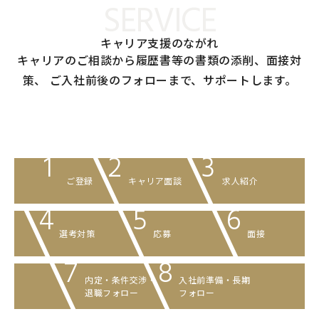
SERVICE
キャリア支援のながれ
キャリアのご相談から履歴書等の書類の添削、面接対
策、
ご入社前後のフォローまで、サポートします。
1
2
3
ご登録
キャリア面談
求人紹介
4
5
6
選考対策
応募
面接
7
8
内定・条件交渉
・
入社前準備・
長期
退職フォロー
フォロー