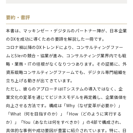
要約・書評
本書は、マッキンゼー・デジタルのパートナー陣が、日本企業
のDXを成功に導くための要諦を解説した一冊です。
コロナ禍以降のDXトレンドにより、コンサルティングファー
ムとSIerの競合・協業が進み、コンサルティング業界内でも戦
略・業務・ITの垣根がなくなりつつあります。その証拠に、外
資系戦略コンサルティングファームでも、デジタル専門組織を
立ち上げる動きが出てきています。
ただし、彼らのアプローチはITシステムの導入ではなく、企
業文化の変革を通じてビジネスモデルを再定義し、企業価値を
向上させる方法です。構成は「Why（なぜ変革が必要か）」
「What（何を目指すのか）」「How（どのように実行する
か）」「You（あなたは何をすべきか）」の4部で構成され、
具体的な事例や成功要因が豊富に紹介されています。特に、日