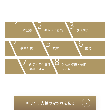
1
2
3
ご登録
キャリア面談
求人紹介
4
5
6
選考対策
応募
面接
7
8
内定・条件交渉
・
入社前準備・
長期
退職フォロー
フォロー
キャリア支援のながれを見る