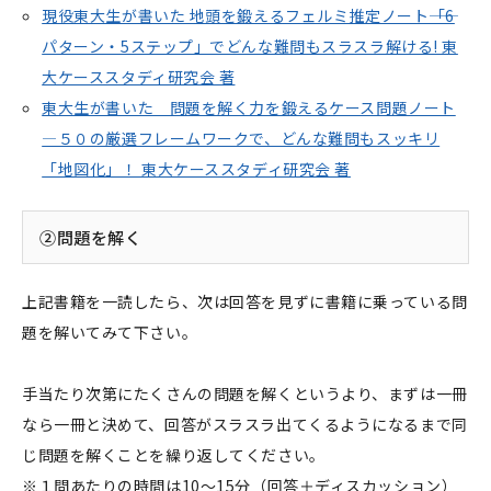
現役東大生が書いた 地頭を鍛えるフェルミ推定ノート――「6
パターン・5ステップ」でどんな難問もスラスラ解ける! 東
大ケーススタディ研究会 著
東大生が書いた 問題を解く力を鍛えるケース問題ノート
―５０の厳選フレームワークで、どんな難問もスッキリ
「地図化」！ 東大ケーススタディ研究会 著
②問題を解く
上記書籍を一読したら、次は回答を見ずに書籍に乗っている問
題を解いてみて下さい。
手当たり次第にたくさんの問題を解くというより、まずは一冊
なら一冊と決めて、回答がスラスラ出てくるようになるまで同
じ問題を解くことを繰り返してください。
※１問あたりの時間は10～15分（回答＋ディスカッション）